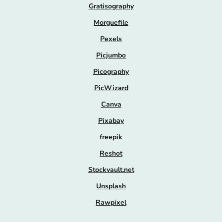
Gratisography
Morguefile
Pexels
Picjumbo
Picography
PicWizard
Canva
Pixabay
freepik
Reshot
Stockvault.net
Unsplash
Rawpixel